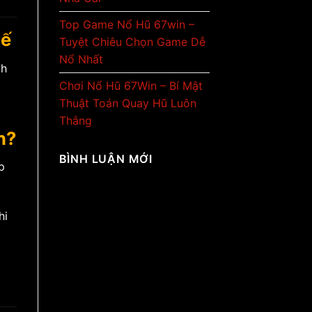
Top Game Nổ Hũ 67win –
tế
Tuyệt Chiêu Chọn Game Dễ
Nổ Nhất
nh
Chơi Nổ Hũ 67Win – Bí Mật
Thuật Toán Quay Hũ Luôn
Thắng
n?
BÌNH LUẬN MỚI
p
hi