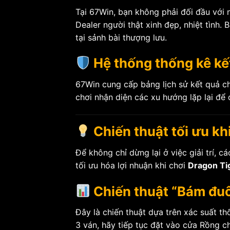
Tại 67Win, bạn không phải đối đầu với 
Dealer người thật xinh đẹp, nhiệt tình.
tại sảnh bài thượng lưu.
Hệ thống thống kê k
67Win cung cấp bảng lịch sử kết quả chi
chơi nhận diện các xu hướng lặp lại để 
Chiến thuật tối ưu kh
Để không chỉ dừng lại ở việc giải trí, 
tối ưu hóa lợi nhuận khi chơi
Dragon Ti
Chiến thuật “Bám đuô
Đây là chiến thuật dựa trên xác suất th
3 ván, hãy tiếp tục đặt vào cửa Rồng c