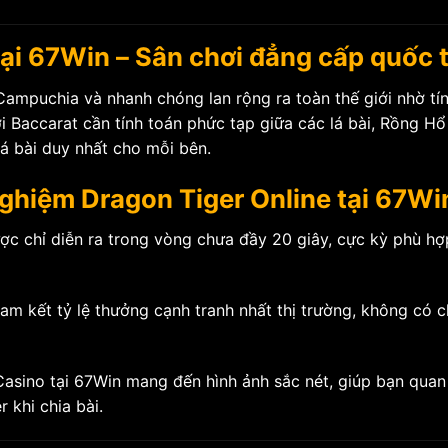
ại 67Win – Sân chơi đẳng cấp quốc 
ampuchia và nhanh chóng lan rộng ra toàn thế giới nhờ tí
i Baccarat cần tính toán phức tạp giữa các lá bài, Rồng Hổ
lá bài duy nhất cho mỗi bên.
nghiệm Dragon Tiger Online tại 67Wi
c chỉ diễn ra trong vòng chưa đầy 20 giây, cực kỳ phù hợ
m kết tỷ lệ thưởng cạnh tranh nhất thị trường, không có c
asino tại 67Win mang đến hình ảnh sắc nét, giúp bạn quan
 khi chia bài.