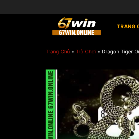
Chuyển
đến
nội
TRANG 
dung
Trang Chủ
»
Trò Chơi
»
Dragon Tiger O