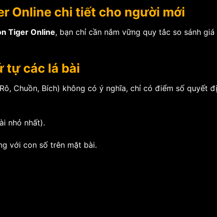
r Online chi tiết cho người mới
n Tiger Online
, bạn chỉ cần nắm vững quy tắc so sánh giá 
 tự các lá bài
, Rô, Chuồn, Bích) không có ý nghĩa, chỉ có điểm số quyết đ
ài nhỏ nhất).
 với con số trên mặt bài.