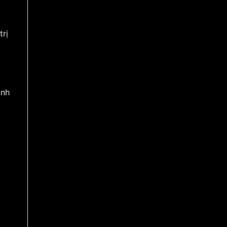
trị
ịnh