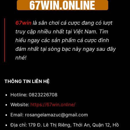
67win
là sân chơi cá cược đang có lượt
truy cập nhiều nhất tại Việt Nam. Tìm
hiểu ngay các sản phẩm cá cược đình
đám nhất tại sòng bạc này ngay sau đây
nhé!
THÔNG TIN LIÊN HỆ
Hotline: 0823226708
Website:
https://67win.online/
Email:
rosangelamazuc@gmail.com
Địa chỉ: 179 Đ. Lê Thị Riêng, Thới An, Quận 12, Hồ